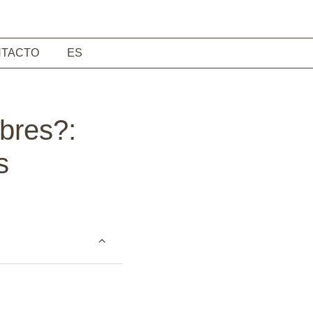
TACTO
ES
bres?:
s