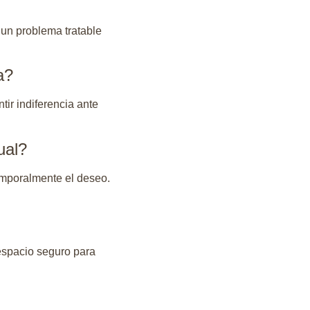
 un problema tratable
a?
tir indiferencia ante
ual?
emporalmente el deseo.
 espacio seguro para