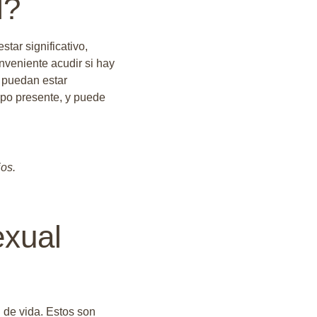
l?
tar significativo,
nveniente acudir si hay
 puedan estar
empo presente, y puede
ios.
exual
d de vida. Estos son