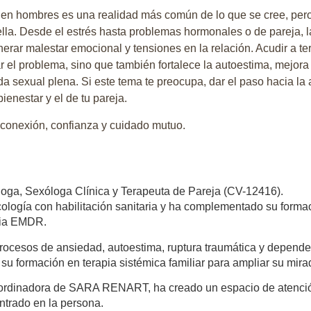
l en hombres es una realidad más común de lo que se cree, per
 ella. Desde el estrés hasta problemas hormonales o de pareja, 
erar malestar emocional y tensiones en la relación. Acudir a te
tar el problema, sino que también fortalece la autoestima, mejor
da sexual plena. Si este tema te preocupa, dar el paso hacia la
bienestar y el de tu pareja.
conexión, confianza y cuidado mutuo.
loga, Sexóloga Clínica y Terapeuta de Pareja (CV-12416).
ología con habilitación sanitaria y ha complementado su forma
pia EMDR.
cesos de ansiedad, autoestima, ruptura traumática y depende
su formación en terapia sistémica familiar para ampliar su mira
rdinadora de SARA RENART, ha creado un espacio de atenció
ntrado en la persona.