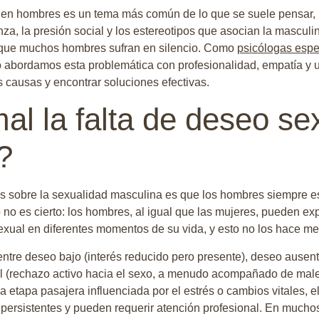
l en hombres es un tema más común de lo que se suele pensar, 
za, la presión social y los estereotipos que asocian la mascul
 que muchos hombres sufran en silencio. Como
psicólogas espe
ro abordamos esta problemática con profesionalidad, empatía y 
 causas y encontrar soluciones efectivas.
al la falta de deseo se
?
s sobre la sexualidad masculina es que los hombres siempre e
o no es cierto: los hombres, al igual que las mujeres, pueden e
exual en diferentes momentos de su vida, y esto no los hace 
entre deseo bajo (interés reducido pero presente), deseo ausente 
al (rechazo activo hacia el sexo, a menudo acompañado de male
 etapa pasajera influenciada por el estrés o cambios vitales, e
persistentes y pueden requerir atención profesional. En muchos