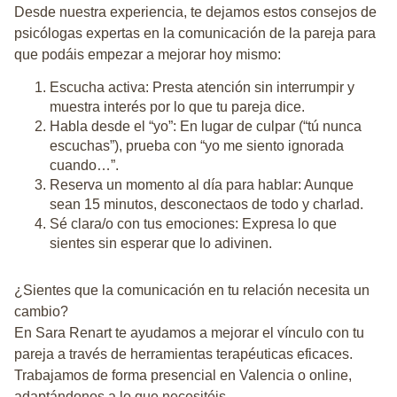
Desde
nuestra experiencia
, te dejamos estos consejos de
psicólogas expertas en la comunicación de la pareja para
que podáis empezar a mejorar hoy mismo:
Escucha activa
: Presta atención sin interrumpir y
muestra interés por lo que tu pareja dice.
Habla desde el “yo”
: En lugar de culpar (“tú nunca
escuchas”), prueba con “yo me siento ignorada
cuando…”.
Reserva un momento al día para hablar
: Aunque
sean 15 minutos, desconectaos de todo y charlad.
Sé clara/o con tus emociones
: Expresa lo que
sientes sin esperar que lo adivinen.
¿Sientes que la co
m
unicación en tu relación necesita un
cambio?
En
Sara Renart
te ayudamos a mejorar el vínculo con tu
pareja a través de herramientas terapéuticas eficaces.
Trabajamos de forma
presencial en Valencia
o
online
,
adaptándonos a lo que necesitéis.